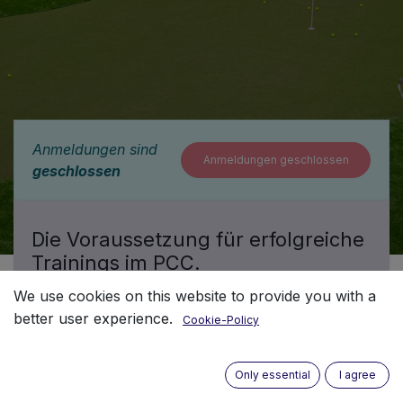
Anmeldungen sind
Anmeldungen geschlossen
geschlossen
Die Voraussetzung für erfolgreiche
Trainings im PCC.
​We use cookies on this website to provide you with a
better user experience.
Cookie-Policy
Der Inhalt der Zertifizierung ist auf die
Gegebenheiten vor Ort abgestimmt und ist die
Voraussetzung um im PCC selbstständig
Only essential
I agree
Trainings abhalten zu dürfen: